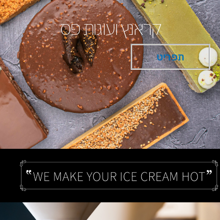
קראנץ ועוגות פס
תפריט