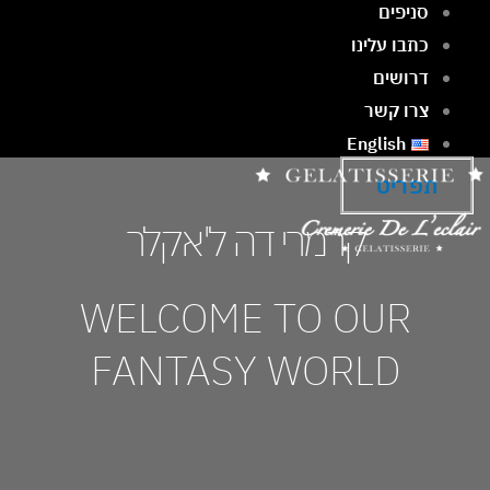
סניפים
כתבו עלינו
דרושים
צרו קשר
English
תפריט
קרמרי דה ל'אקלר
WELCOME TO OUR
FANTASY WORLD