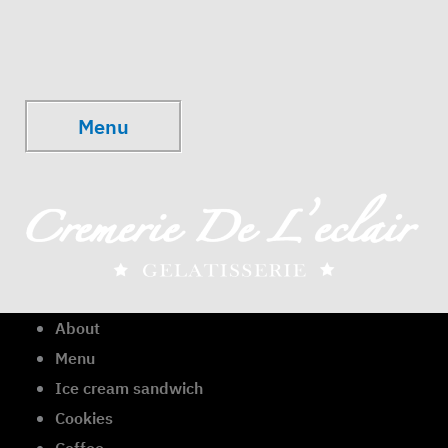
Skip
to
Menu
content
Menu
About
Menu
Ice cream sandwich
Cookies
Coffee