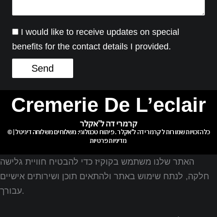
I would like to receive updates on special
benefits for the contact details I provided.
Send
Cremerie De L’eclair
קרמרי דה ל’אקלר
© כל הזכויות שמורות ל
קרמרי דה ל’אקלר
. פיתוח טכנולוגי:
משלוחים
משלוחה דיגיטל
|
מדיניות פרטיות
האתר שלנו משתמש בקוקיז כדי להבטיח חוויית גלישה
חלקה, לנתח שימוש באתר ולהתאים תוכן ושירותים אישיים
עבורך.