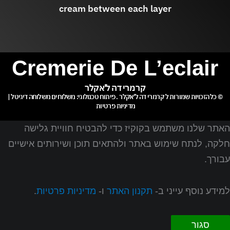
cream between each layer
Cremerie De L’eclair
קרמרי דה ל'אקלר
© כל הזכויות שמורות ל
קרמרי דה ל'אקלר
. פיתוח טכנולוגי:
משלוחים
משלוחה דיגיטל
|
מדיניות פרטיות
האתר שלנו משתמש בקוקיז כדי להבטיח חוויית גלישה
חלקה, לנתח שימוש באתר ולהתאים תוכן ושירותים אישיים
עבורך.
למידע נוסף עייני ב-
תקנון האתר
ו-
מדיניות פרטיות
.
סגור